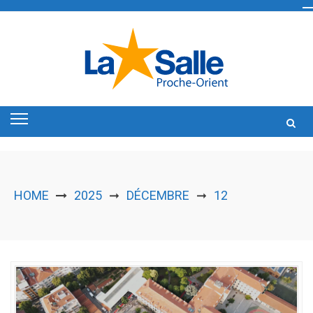
Skip
to
content
HOME
2025
DÉCEMBRE
12
➞
➞