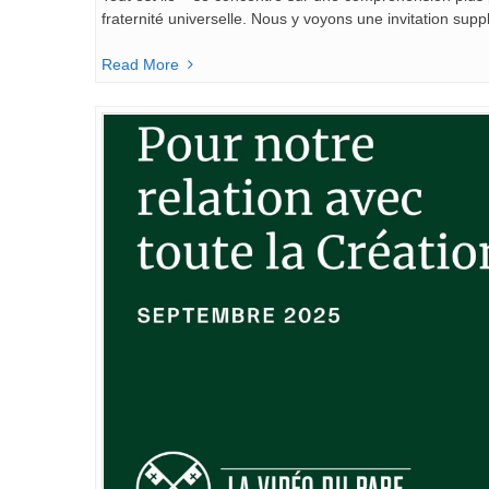
fraternité universelle. Nous y voyons une invitation supp
Read More