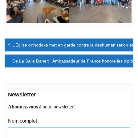
Navigation
L’Église orthodoxe met en garde contre la déshumanisation et l
de
l’article
De La Salle Daher: l’Ambassadeur de France honore les diplôm
Newsletter
Abonnez-vous
à notre newsletter!
Nom complet