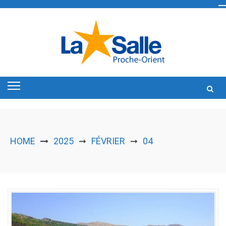
Skip
to
content
HOME
2025
FÉVRIER
04
➞
➞