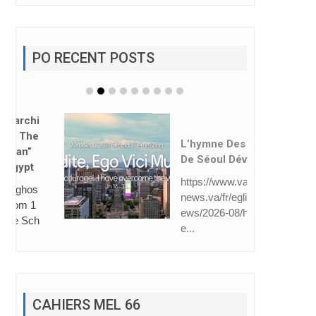
PO RECENT POSTS
L’hymne Des JMJ
De Séoul Dévoilé
https://www.vatican
news.va/fr/eglise/n
ews/2026-08/hymn
e...
CAHIERS MEL 66