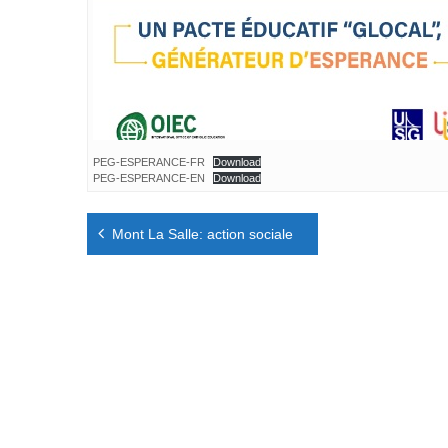
PEG-ESPERANCE-FR
Download
PEG-ESPERANCE-EN
Download
Navigation
Mont La Salle: action sociale
de
l’article