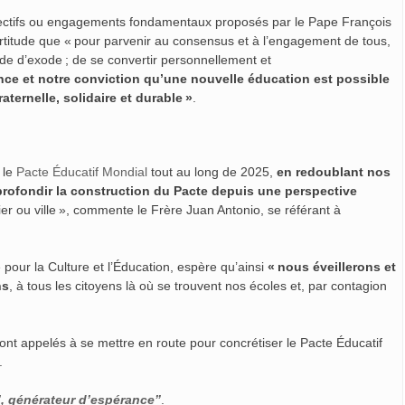
 objectifs ou engagements fondamentaux proposés par le Pape François
ertitude que « pour parvenir au consensus et à l’engagement de tous,
ude d’exode ; de se convertir personnellement et
ance et notre conviction qu’une nouvelle éducation est possible
ternelle, solidaire et durable »
.
 le
Pacte Éducatif Mondial
tout au long de 2025,
en redoublant nos
profondir la construction du Pacte depuis une perspective
ier ou ville », commente le Frère Juan Antonio, se référant à
 pour la Culture et l’Éducation, espère qu’ainsi
« nous éveillerons et
ns
, à tous les citoyens là où se trouvent nos écoles et, par contagion
sont appelés à se mettre en route pour concrétiser le Pacte Éducatif
.
’, générateur d’espérance”
.