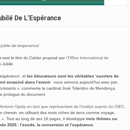
ubilé De L’Espérance
e-jubile-de-lesperance/
e »
est le titre du Cahier proposé par
l’Office International de
 Jubilé.
’espérance’, et
les éducateurs sont les véritables ‘ouvriers de
ent enraciné dans l’avenir
: nous semons aujourd’hui avec joie,
lorissants », commente le cardinal José Tolentino de Mendonça,
s le prologue du document.
Antonio Ojeda en tant que représentant de l’Institut auprès du OIEC
,
e en chemin, en utilisant des mots riches de sens comme voyage,
». Tout au long de ses 16 pages, il développe
trois thèmes ou
ée 2025 : l’exode, la conversion et l’espérance.