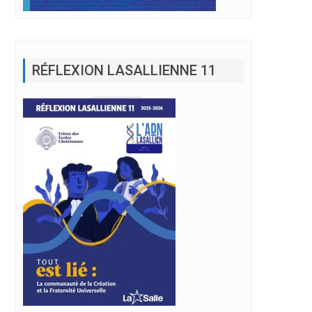
RÉFLEXION LASALLIENNE 11
ethléem à « construire un avenir de dialogue »