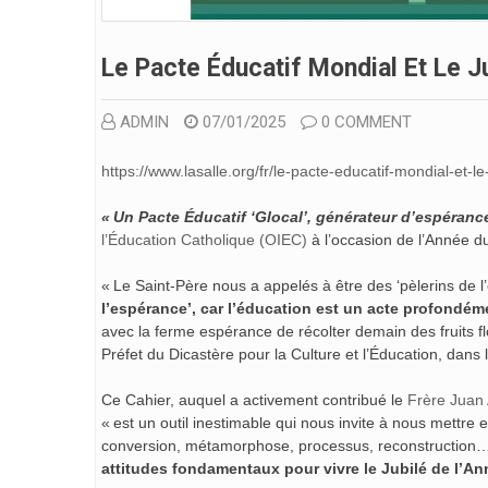
Le Pacte Éducatif Mondial Et Le J
ADMIN
07/01/2025
0 COMMENT
https://www.lasalle.org/fr/le-pacte-educatif-mondial-et-l
« Un Pacte Éducatif ‘Glocal’, générateur d’espéranc
l’Éducation Catholique (OIEC)
à l’occasion de l’Année du
« Le Saint-Père nous a appelés à être des ‘pèlerins de l
l’espérance’, car l’éducation est un acte profondém
avec la ferme espérance de récolter demain des fruits f
Préfet du Dicastère pour la Culture et l’Éducation, dan
Ce Cahier, auquel a activement contribué le
Frère Juan 
« est un outil inestimable qui nous invite à nous mettr
conversion, métamorphose, processus, reconstruction… 
attitudes fondamentaux pour vivre le Jubilé de l’Ann