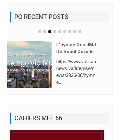
PO RECENT POSTS
Saint-Gabriel: 1èr
E Place (Line Foll
Owing).
La Direction de l’Éc
ole Saint-Gabriel a
dresse ses plus ...
CAHIERS MEL 66