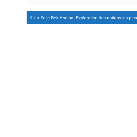
Navigation
La Salle Beit Hanina: Exploration des nations les p
de
l’article