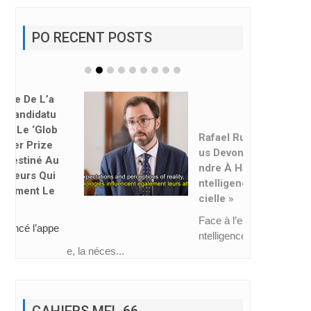
PO RECENT POSTS
Rafael Ruiz : « No
Us Devons Appre
Ndre À Habiter L’i
Ntelligence Artifi
Cielle »
Face à l’essor de l’i
ntelligence artificiell
e, la néces...
CAHIERS MEL 66