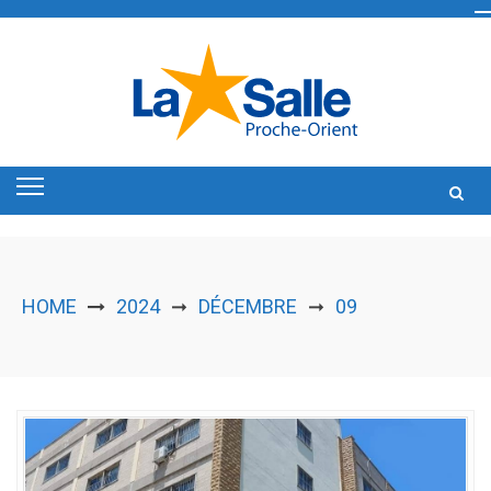
Skip
to
content
HOME
2024
DÉCEMBRE
09
➞
➞