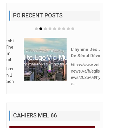
PO RECENT POSTS
L’hymne Des JMJ
De Séoul Dévoilé
https://www.vatican
news.va/fr/eglise/n
ews/2026-08/hymn
e...
CAHIERS MEL 66