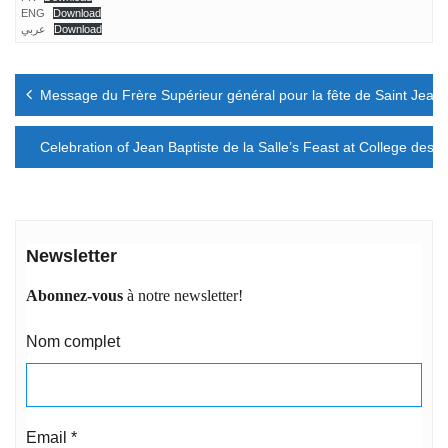
ENG
Download
عربي
Download
Navigation
Message du Frère Supérieur général pour la fête de Saint Jean-
de
l’article
Celebration of Jean Baptiste de la Salle’s Feast at College des 
Newsletter
Abonnez-vous
à notre newsletter!
Nom complet
Email
*