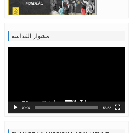
مشوار القداسة
Lecteur
vidéo
00:00
53:52