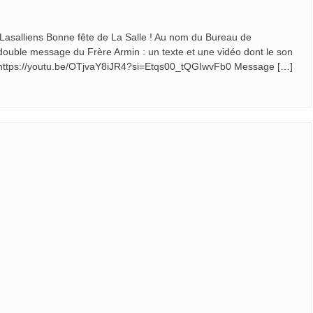
 Lasalliens Bonne fête de La Salle ! Au nom du Bureau de
 double message du Frère Armin : un texte et une vidéo dont le son
l : https://youtu.be/OTjvaY8iJR4?si=Etqs00_tQGIwvFb0 Message […]