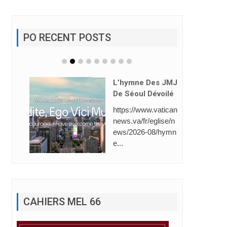
PO RECENT POSTS
L’hymne Des JMJ
De Séoul Dévoilé
https://www.vatican
news.va/fr/eglise/n
ews/2026-08/hymn
e...
CAHIERS MEL 66