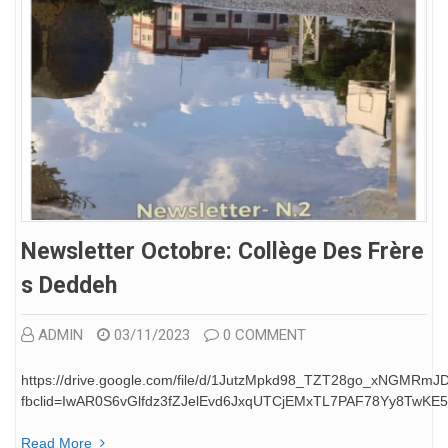
Newsletter Octobre: Collège Des Frère
S Deddeh
ADMIN
03/11/2023
0 COMMENT
https://drive.google.com/file/d/1JutzMpkd98_TZT28go_xNGMRmJD
fbclid=IwAR0S6vGlfdz3fZJelEvd6JxqUTCjEMxTL7PAF78Yy8TwKE
Read More