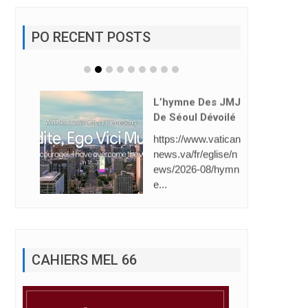
PO RECENT POSTS
L’hymne Des JMJ
De Séoul Dévoilé
https://www.vatican
news.va/fr/eglise/n
ews/2026-08/hymn
e...
CAHIERS MEL 66