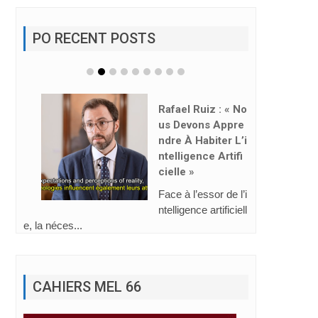
PO RECENT POSTS
Rafael Ruiz : « No
Us Devons Appre
Ndre À Habiter L’i
Ntelligence Artifi
Cielle »
Face à l’essor de l’i
ntelligence artificiell
e, la néces...
CAHIERS MEL 66