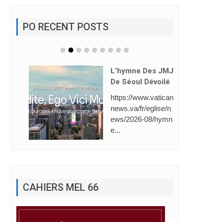
PO RECENT POSTS
L’hymne Des JMJ
De Séoul Dévoilé
https://www.vatican
news.va/fr/eglise/n
ews/2026-08/hymn
e...
CAHIERS MEL 66