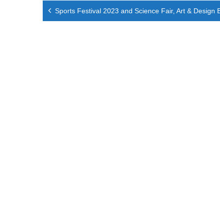
Navigation
Sports Festival 2023 and Science Fair, Art & Design 
de
l’article