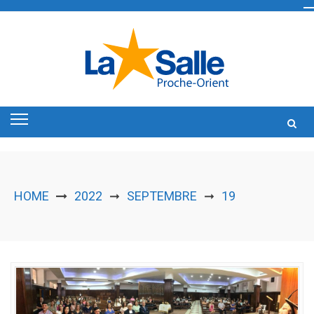
Skip
to
content
HOME
2022
SEPTEMBRE
19
➞
➞