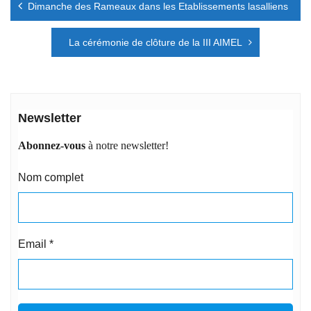
Dimanche des Rameaux dans les Etablissements lasalliens
de
l’article
La cérémonie de clôture de la III AIMEL
Newsletter
Abonnez-vous
à notre newsletter!
Nom complet
Email
*