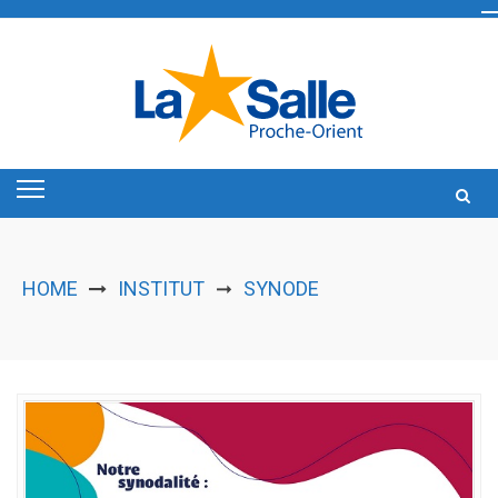
Skip
to
content
HOME
INSTITUT
SYNODE
➞