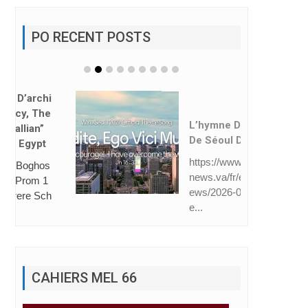
PO RECENT POSTS
L’hymne Des JMJ
De Séoul Dévoilé
https://www.vatican
news.va/fr/eglise/n
ews/2026-08/hymn
e...
CAHIERS MEL 66