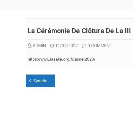
La Cérémonie De Clôture De La II
ADMIN
11/04/2022
0 COMMENT
https://www.lasalle.org/fr/aimel2020/
Navigation
Synode
de
l’article