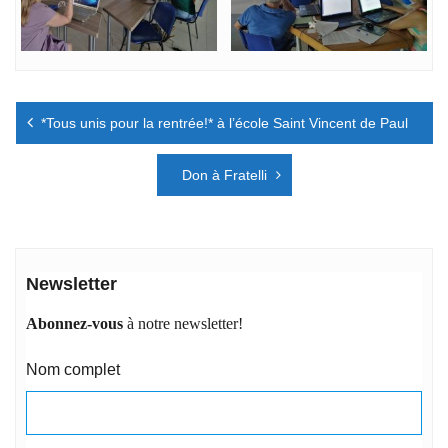
Navigation
*Tous unis pour la rentrée!* à l’école Saint Vincent de Paul
de
l’article
Don à Fratelli
Newsletter
Abonnez-vous
à notre newsletter!
Nom complet