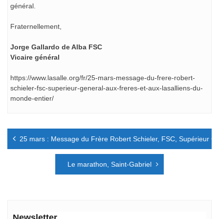
général.
Fraternellement,
Jorge Gallardo de Alba FSC
Vicaire général
https://www.lasalle.org/fr/25-mars-message-du-frere-robert-
schieler-fsc-superieur-general-aux-freres-et-aux-lasalliens-du-
monde-entier/
Navigation
25 mars : Message du Frère Robert Schieler, FSC, Supérieur Gén
de
l’article
Le marathon, Saint-Gabriel
Newsletter