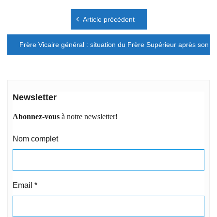
Navigation
Article précédent
de
l’article
Frère Vicaire général : situation du Frère Supérieur après son o
Newsletter
Abonnez-vous
à notre newsletter!
Nom complet
Email
*