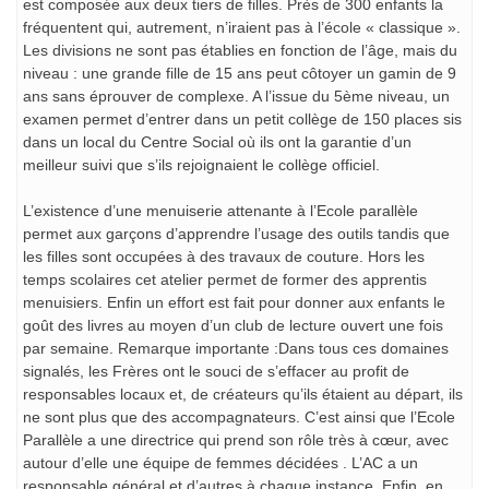
est composée aux deux tiers de filles. Près de 300 enfants la
fréquentent qui, autrement, n’iraient pas à l’école « classique ».
Les divisions ne sont pas établies en fonction de l’âge, mais du
niveau : une grande fille de 15 ans peut côtoyer un gamin de 9
ans sans éprouver de complexe. A l’issue du 5ème niveau, un
examen permet d’entrer dans un petit collège de 150 places sis
dans un local du Centre Social où ils ont la garantie d’un
meilleur suivi que s’ils rejoignaient le collège officiel.
L’existence d’une menuiserie attenante à l’Ecole parallèle
permet aux garçons d’apprendre l’usage des outils tandis que
les filles sont occupées à des travaux de couture. Hors les
temps scolaires cet atelier permet de former des apprentis
menuisiers. Enfin un effort est fait pour donner aux enfants le
goût des livres au moyen d’un club de lecture ouvert une fois
par semaine. Remarque importante :Dans tous ces domaines
signalés, les Frères ont le souci de s’effacer au profit de
responsables locaux et, de créateurs qu’ils étaient au départ, ils
ne sont plus que des accompagnateurs. C’est ainsi que l’Ecole
Parallèle a une directrice qui prend son rôle très à cœur, avec
autour d’elle une équipe de femmes décidées . L’AC a un
responsable général et d’autres à chaque instance. Enfin, en