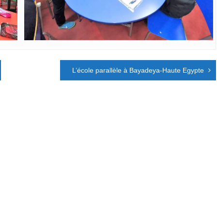
L’école parallèle à Bayadeya-Haute Egypte