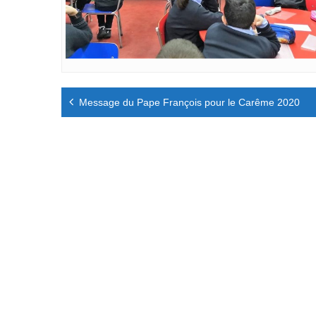
Navigation
Message du Pape François pour le Carême 2020
de
l’article