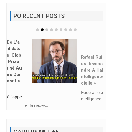
PO RECENT POSTS
Rafael Ruiz : « No
Us Devons Appre
Ndre À Habiter L’i
Ntelligence Artifi
Cielle »
Face à l’essor de l’i
ntelligence artificiell
e, la néces...
CAHIERS MEL 66