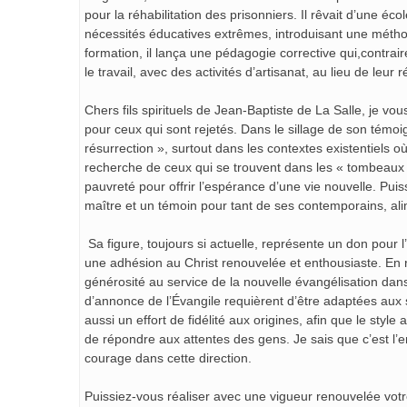
pour la réhabilitation des prisonniers. Il rêvait d’une éco
nécessités éducatives extrêmes, introduisant une méthode 
formation, il lança une pédagogie corrective qui,contrair
le travail, avec des activités d’artisanat, au lieu de leu
Chers fils spirituels de Jean-Baptiste de La Salle, je vou
pour ceux qui sont rejetés. Dans le sillage de son témoi
résurrection », surtout dans les contextes existentiels où
recherche de ceux qui se trouvent dans les « tombeaux 
pauvreté pour offrir l’espérance d’une vie nouvelle. Puiss
maître et un témoin pour tant de ses contemporains, alim
Sa figure, toujours si actuelle, représente un don pour 
une adhésion au Christ renouvelée et enthousiaste. En
générosité au service de la nouvelle évangélisation dans
d’annonce de l’Évangile requièrent d’être adaptées aux 
aussi un effort de fidélité aux origines, afin que le styl
de répondre aux attentes des gens. Je sais que c’est l
courage dans cette direction.
Puissiez-vous réaliser avec une vigueur renouvelée vot