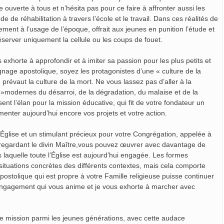
le ouverte à tous et n’hésita pas pour ce faire à affronter aussi les
de réhabilitation à travers l’école et le travail. Dans ces réalités de
ement à l’usage de l’époque, offrait aux jeunes en punition l’étude et
r réserver uniquement la cellule ou les coups de fouet.
s exhorte à approfondir et à imiter sa passion pour les plus petits et
gnage apostolique, soyez les protagonistes d’une « culture de la
 prévaut la culture de la mort. Ne vous lassez pas d’aller à la
»modernes du désarroi, de la dégradation, du malaise et de la
ent l’élan pour la mission éducative, qui fit de votre fondateur un
enter aujourd’hui encore vos projets et votre action.
l’Église et un stimulant précieux pour votre Congrégation, appelée à
 regardant le divin Maître,vous pouvez œuvrer avec davantage de
 laquelle toute l’Église est aujourd’hui engagée. Les formes
situations concrètes des différents contextes, mais cela comporte
e apostolique qui est propre à votre Famille religieuse puisse continuer
’engagement qui vous anime et je vous exhorte à marcher avec
re mission parmi les jeunes générations, avec cette audace