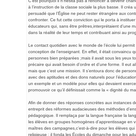
C’est pourquoi il n’hésita pas à renoncer à devenir chan
à l’instruction de la classe sociale la plus basse. Il c
persuadé que l’Église ne peut rester étrangère aux cont
confronter. Ce fut cette conviction qui le porta à institu
éducateurs qui, sans être prêtres,interprétaient d’une 
dans la réalité de leur temps et contribuant ainsi au prog
Le contact quotidien avec le monde de l’école lui permit
conception de l’enseignant. En effet, il était convaincu 
personnes bien préparées ;mais il avait sous les yeux tou
précaire qui avait besoin d’ordre et d’une forme. Il eut 
mais que c’est une mission. Il s’entoura donc de personn
avec des aptitudes et des dons naturels pour l’éducatio
un exemple et un modèle pour elles qui devaient exercer 
promouvoir ce qu’il définissait comme la « dignité du maî
Afin de donner des réponses concrètes aux instances de
entreprit des réformes audacieuses des méthodes d’ense
pédagogique. Il remplaça par la langue française la langu
les élèves en groupes homogènes d’apprentissage en vue d
maîtres des campagnes,c’est-à-dire pour les élèves qui v
religieuse ; il fonda les Écoles du dimanche pour les adu