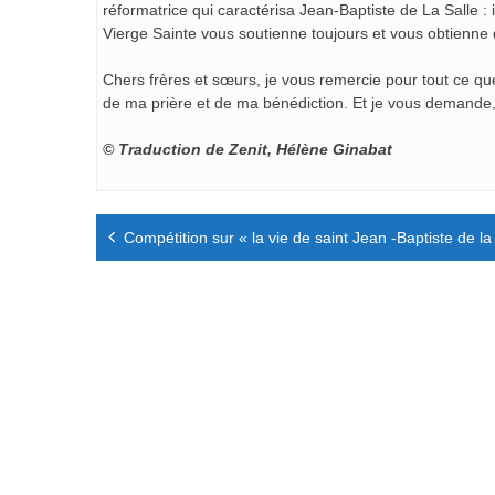
réformatrice qui caractérisa Jean-Baptiste de La Salle : i
Vierge Sainte vous soutienne toujours et vous obtienne 
Chers frères et sœurs, je vous remercie pour tout ce q
de ma prière et de ma bénédiction. Et je vous demande, s
© Traduction de Zenit, Hélène Ginabat
Navigation
Compétition sur « la vie de saint Jean -Baptiste de l
de
l’article