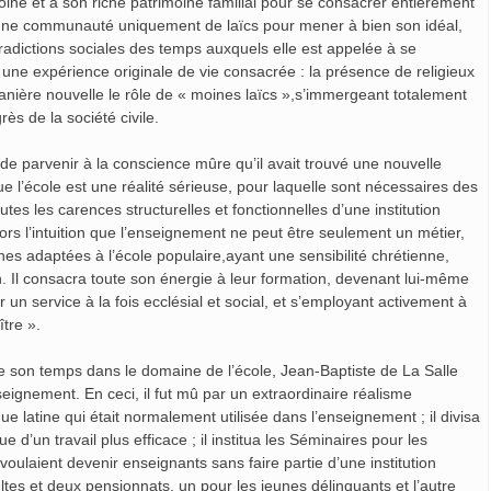
oine et à son riche patrimoine familial pour se consacrer entièrement
réa une communauté uniquement de laïcs pour mener à bien son idéal,
radictions sociales des temps auxquels elle est appelée à se
er une expérience originale de vie consacrée : la présence de religieux
manière nouvelle le rôle de « moines laïcs »,s’immergeant totalement
rès de la société civile.
 de parvenir à la conscience mûre qu’il avait trouvé une nouvelle
que l’école est une réalité sérieuse, pour laquelle sont nécessaires des
tes les carences structurelles et fonctionnelles d’une institution
alors l’intuition que l’enseignement ne peut être seulement un métier,
es adaptées à l’école populaire,ayant une sensibilité chrétienne,
n. Il consacra toute son énergie à leur formation, devenant lui-même
un service à la fois ecclésial et social, et s’employant activement à
tre ».
 son temps dans le domaine de l’école, Jean-Baptiste de La Salle
ignement. En ceci, il fut mû par un extraordinaire réalisme
e latine qui était normalement utilisée dans l’enseignement ; il divisa
’un travail plus efficace ; il institua les Séminaires pour les
oulaient devenir enseignants sans faire partie d’une institution
ltes et deux pensionnats, un pour les jeunes délinquants et l’autre