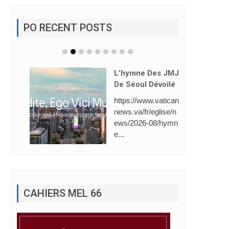
PO RECENT POSTS
L’hymne Des JMJ
De Séoul Dévoilé
https://www.vatican
news.va/fr/eglise/n
ews/2026-08/hymn
e...
CAHIERS MEL 66