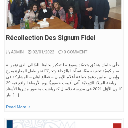
Récollection Des Signum Fidei
ADMIN
02/01/2022
0 COMMENT
« خلّي حلمك يتحقّق بتجسّد يسوع » للتفكير بحلمنا اللسّالي الذي نؤمن
به، وبكيفيّة تحقيقه معًا، تسلّحنا بالرّجاء وتحركنّا نحو طفل المغارة بفرحٍ
وإيمان، ملبين دعوة جماعة أعلام الإيمان – قطاع لبنان – للمشاركة في
رياضة الميلاد الرّوحيّة الّتي أقيمت حضوريًّا يوم الأربعاء الواقع فيه 29
كانون الأوّل 2021 في مدرسة دلاسال كفرياشيت بحضور مديرها الأستاذ
بيار […]
Read More