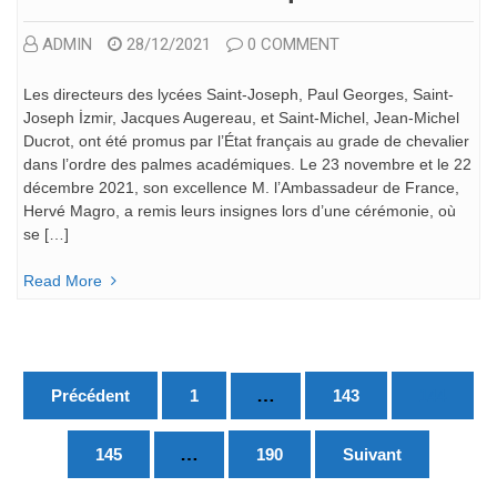
ADMIN
28/12/2021
0 COMMENT
Les directeurs des lycées Saint-Joseph, Paul Georges, Saint-
Joseph İzmir, Jacques Augereau, et Saint-Michel, Jean-Michel
Ducrot, ont été promus par l’État français au grade de chevalier
dans l’ordre des palmes académiques. Le 23 novembre et le 22
décembre 2021, son excellence M. l’Ambassadeur de France,
Hervé Magro, a remis leurs insignes lors d’une cérémonie, où
se […]
Read More
Pagination
…
Précédent
1
143
144
des
publications
…
145
190
Suivant