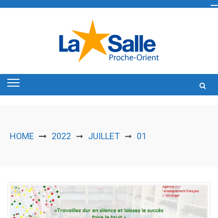
Skip
to
content
HOME
2022
JUILLET
01
➞
➞