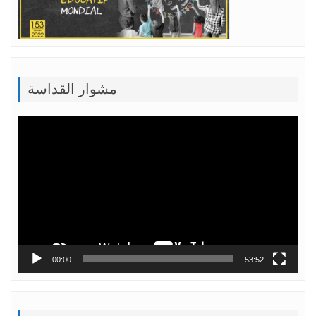
مشوار القداسة
Lecteur
vidéo
00:00
53:52