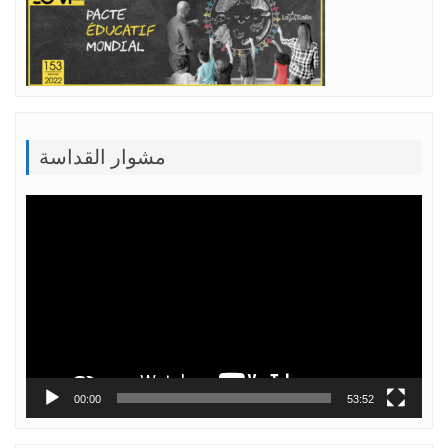
مشوار القداسة
Lecteur
vidéo
00:00
53:52