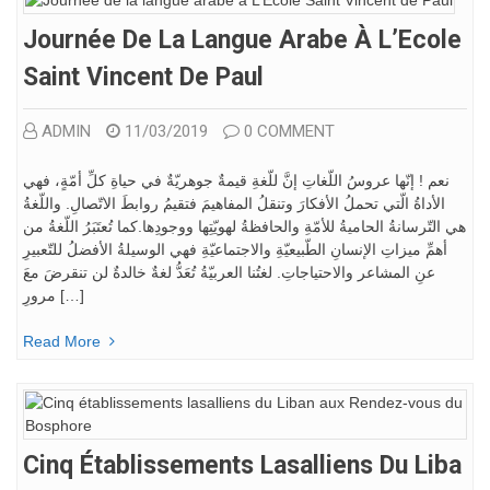
Journée De La Langue Arabe À L’Ecole
Saint Vincent De Paul
ADMIN
11/03/2019
0 COMMENT
نعم ! إنّها عروسُ اللّغاتِ إنَّ للّغةِ قيمةٌ جوهريّةٌ في حياةِ كلِّ أمّةٍ، فهي
الأداةُ الّتي تحملُ الأفكارَ وتنقلُ المفاهيمَ فتقيمُ روابطَ الاتّصالِ. واللّغةُ
هي التّرسانةُ الحاميةُ للأمّةِ والحافظةُ لهويّتِها ووجودِها.كما تُعتَبَرُ اللّغةُ من
أهمِّ ميزاتِ الإنسانِ الطّبيعيّةِ والاجتماعيّةِ فهي الوسيلةُ الأفضلُ للتّعبيرِ
عنِ المشاعر والاحتياجاتِ. لغتُنا العربيّةُ تُعَدُّ لغةٌ خالدةٌ لن تنقرضَ معَ
مرورِ […]
Read More
Cinq Établissements Lasalliens Du Liba