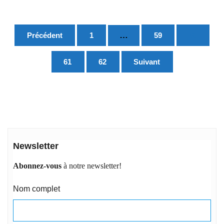
Pagination
…
Précédent
1
59
60
des
publications
61
62
Suivant
Newsletter
Abonnez-vous
à notre newsletter!
Nom complet