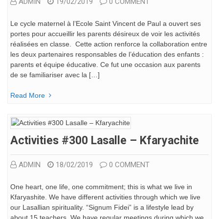
ADMIN
19/02/2019
0 COMMENT
Le cycle maternel à l’Ecole Saint Vincent de Paul a ouvert ses
portes pour accueillir les parents désireux de voir les activités
réalisées en classe. Cette action renforce la collaboration entre
les deux partenaires responsables de l’éducation des enfants :
parents et équipe éducative. Ce fut une occasion aux parents
de se familiariser avec la […]
Read More
Activities #300 Lasalle – Kfaryachite
ADMIN
18/02/2019
0 COMMENT
One heart, one life, one commitment; this is what we live in
Kfaryashite. We have different activities through which we live
our Lasallian spirituality. “Signum Fidei” is a lifestyle lead by
about 15 teachers. We have regular meetings during which we