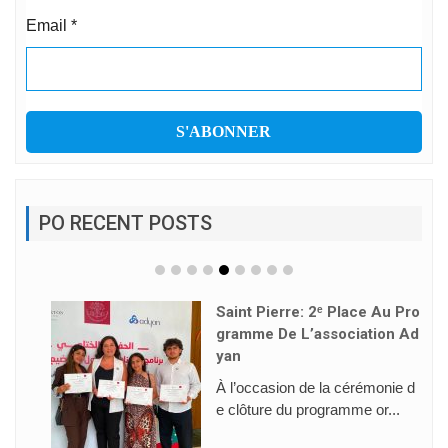
Email
*
PO RECENT POSTS
Au Pro
La Saveur… Des Vacances D
on Ad
Éconnectées
publié le 29/07/26| Agnès Pinar
nie d
d Legry https://fr.alete...
...