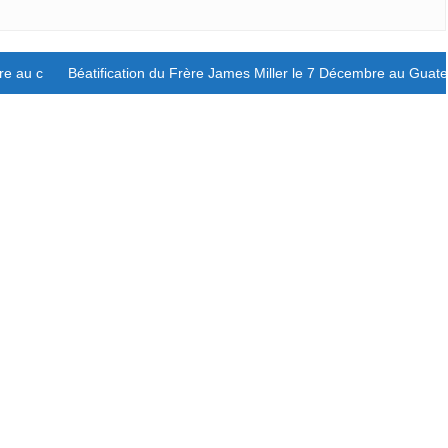
ère au concours « Poésie en Liberté »
Béatification du Frère James Miller le 7 Décembre au Guat
Rafael Ruiz : 
Us Devons Ap
Ndre À Habiter
Ntelligence Art
Cielle »
Face à l’essor de
ntelligence artifi
e, la néces...