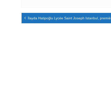
Navigation
İlayda Hatipoğlu Lycée Saint Joseph Istanbul, premi
de
l’article