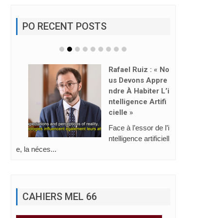
PO RECENT POSTS
emala
« No
pre
Au Soudan Du Su
 L’i
D, L’espérance Pr
ifi
End Le Visage De
L’éducation
 l’i
Du 12 au 18 juillet 2
ciell
026, le Frère Armin
Luistro, Supér...
CAHIERS MEL 66