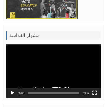
مشوار القداسة
Lecteur
vidéo
00:00
53:52