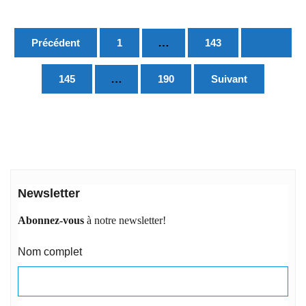
Pagination
…
Précédent
1
143
144
des
publications
…
145
190
Suivant
Newsletter
Abonnez-vous
à notre newsletter!
Nom complet