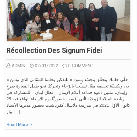
Récollection Des Signum Fidei
ADMIN
02/01/2022
0 COMMENT
« خلّي حلمك يتحقّق بتجسّد يسوع » للتفكير بحلمنا اللسّالي الذي نؤمن
به، وبكيفيّة تحقيقه معًا، تسلّحنا بالرّجاء وتحركنّا نحو طفل المغارة بفرحٍ
وإيمان، ملبين دعوة جماعة أعلام الإيمان – قطاع لبنان – للمشاركة في
رياضة الميلاد الرّوحيّة الّتي أقيمت حضوريًّا يوم الأربعاء الواقع فيه 29
كانون الأوّل 2021 في مدرسة دلاسال كفرياشيت بحضور مديرها الأستاذ
بيار […]
Read More