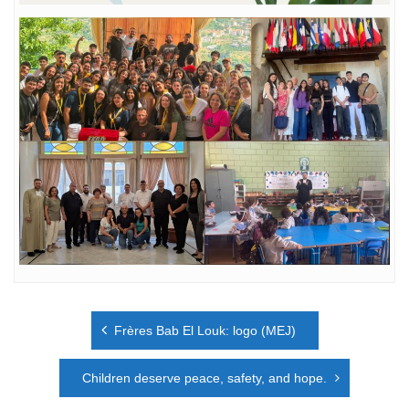
Navigation
Frères Bab El Louk: logo (MEJ)
de
l’article
Children deserve peace, safety, and hope.