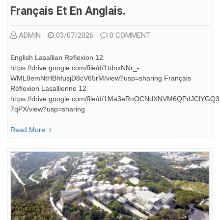
Français Et En Anglais.
ADMIN
03/07/2026
0 COMMENT
English Lasallian Reflexion 12
https://drive.google.com/file/d/1tdnxNNr_-
WML8emNtHBhfusjD8cV65rM/view?usp=sharing Français
Réflexion Lasallienne 12
https://drive.google.com/file/d/1Ma3eRnOCNdXNVM6QPdJClYGQ
7qPX/view?usp=sharing
Read More