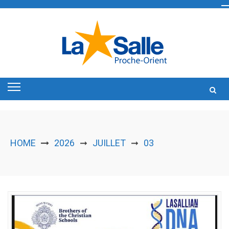
Skip
to
content
HOME
2026
JUILLET
03
➞
➞