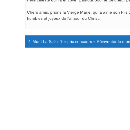
Père céleste qui l’a envoyé. L’amour pour le Seigneur pa
Chers amis, prions la Vierge Marie, qui a aimé son Fils 
humbles et joyeux de l’amour du Christ.
Navigation
Mont La Salle: 1er prix concours « Réinventer le mo
de
l’article