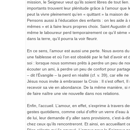
mission, le Seigneur veut qu’ils soient libres de tout lie
importants trouvent leur plénitude grâce à l’amour que l
peut la vivre pleinement qu’en « quittant » la maison de 
Pensons aussi à l’éducation des enfants : on les aide à
mêmes » et à faire leurs propres choix. Saint Augustin d
même le laboureur perd temporairement ce qu’il sème » 
dans la terre, qu’il pourra la voir fleurir.
En ce sens, l’amour est aussi une perte. Nous avons d
une faiblesse et où l’on est obsédé par le fait d’avoir 
soi : lorsque nous sommes prêts à perdre un peu de nous
écouter un ami, à perdre un peu de confort pour partager
– dit l’Évangile – la perd en réalité (cf. v. 39), car elle 
Jésus nous invite à embrasser la Croix : Il s’est offert, 
recevoir sa vie en abondance. De la même manière, si 
de faire naître une vie nouvelle dans nos relations.
Enfin, l’accueil. L’amour, en effet, s’exprime à travers 
gestes quotidiens, comme celui d’offrir un verre d’eau à 
de lui, leur demande d’y aller sans provisions, c’est-à-dir
chez ceux qu’ils rencontreront. Et ainsi, en accueillant