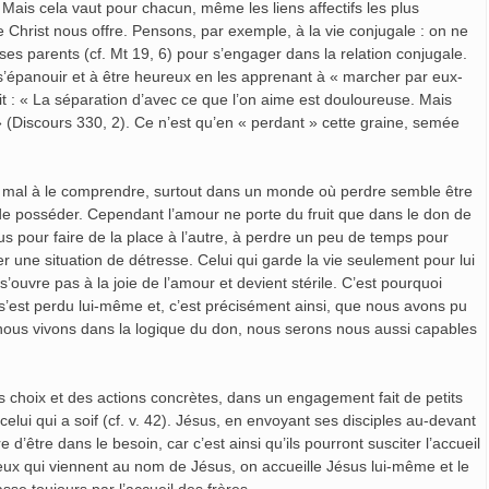
n. Mais cela vaut pour chacun, même les liens affectifs les plus
e Christ nous offre. Pensons, par exemple, à la vie conjugale : on ne
ses parents (cf. Mt 19, 6) pour s’engager dans la relation conjugale.
 s’épanouir et à être heureux en les apprenant à « marcher par eux-
it : « La séparation d’avec ce que l’on aime est douloureuse. Mais
(Discours 330, 2). Ce n’est qu’en « perdant » cette graine, semée
u mal à le comprendre, surtout dans un monde où perdre semble être
et de posséder. Cependant l’amour ne porte du fruit que dans le don de
 pour faire de la place à l’autre, à perdre un peu de temps pour
 une situation de détresse. Celui qui garde la vie seulement pour lui
ne s’ouvre pas à la joie de l’amour et devient stérile. C’est pourquoi
Il s’est perdu lui-même et, c’est précisément ainsi, que nous avons pu
nous vivons dans la logique du don, nous serons nous aussi capables
des choix et des actions concrètes, dans un engagement fait de petits
celui qui a soif (cf. v. 42). Jésus, en envoyant ses disciples au-devant
e d’être dans le besoin, car c’est ainsi qu’ils pourront susciter l’accueil
 ceux qui viennent au nom de Jésus, on accueille Jésus lui-même et le