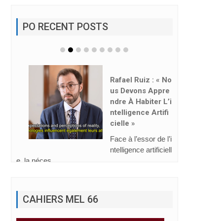
PO RECENT POSTS
Rafael Ruiz : « No
Us Devons Appre
Ndre À Habiter L’i
Ntelligence Artifi
Cielle »
Face à l’essor de l’i
ntelligence artificiell
e, la néces...
CAHIERS MEL 66