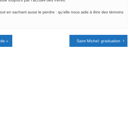
sse toujours par l’accueil des frères.
tout en sachant aussi le perdre : qu’elle nous aide à être des témoins
nde »
Saint Michel: graduation