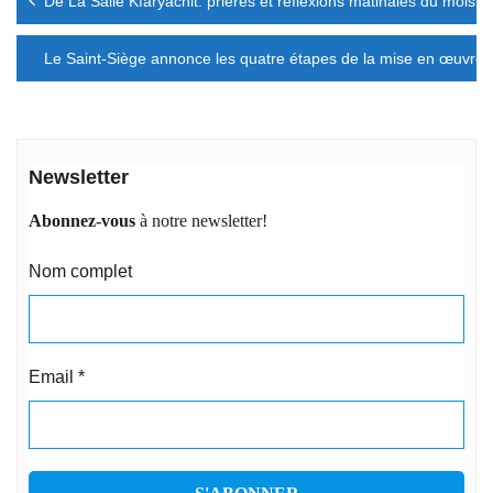
De La Salle Kfaryachit: prières et réflexions matinales du mois d
de
l’article
Le Saint-Siège annonce les quatre étapes de la mise en œuvre
Newsletter
Abonnez-vous
à notre newsletter!
Nom complet
Email
*