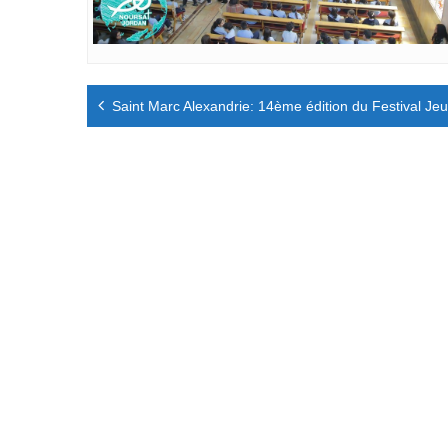
Navigation
Saint Marc Alexandrie: 14ème édition du Festival Je
de
l’article