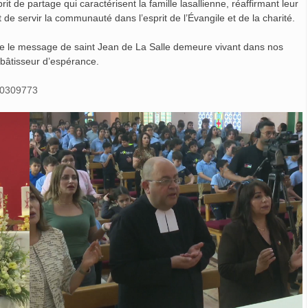
it de partage qui caractérisent la famille lasallienne, réaffirmant leur
de servir la communauté dans l’esprit de l’Évangile et de la charité.
que le message de saint Jean de La Salle demeure vivant dans nos
 bâtisseur d’espérance.
90309773