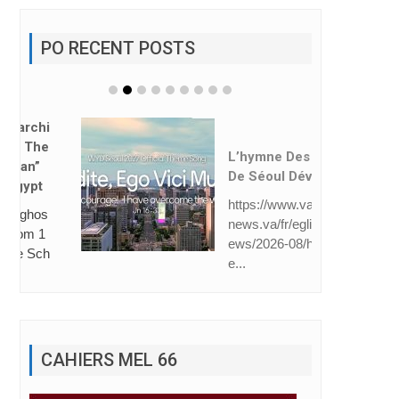
PO RECENT POSTS
L’hymne Des JMJ
De Séoul Dévoilé
https://www.vatican
news.va/fr/eglise/n
ews/2026-08/hymn
e...
CAHIERS MEL 66