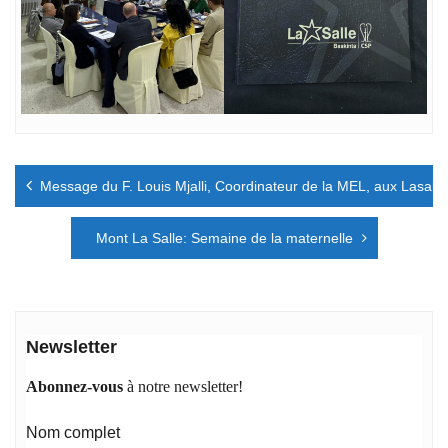
Navigation
Message du F. Louis Mjalli, Coordinateur de la MEL, aux Lasalli
de
l’article
Mont La Salle: Semaine de la maternelle
Newsletter
Abonnez-vous
à notre newsletter!
Nom complet