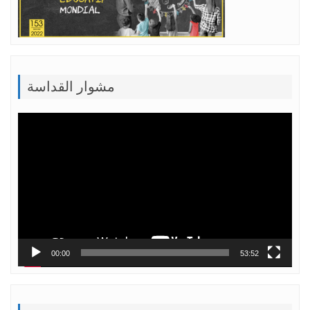
مشوار القداسة
Lecteur
vidéo
00:00
53:52