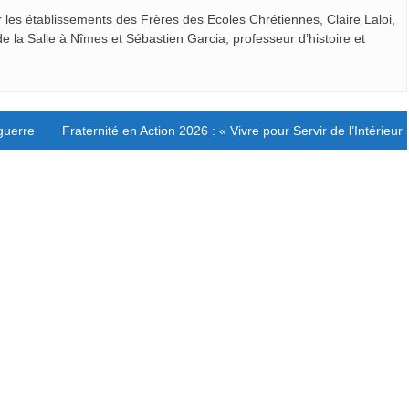
r les établissements des Frères des Ecoles Chrétiennes, Claire Laloi,
de la Salle à Nîmes et Sébastien Garcia, professeur d’histoire et
guerre
Fraternité en Action 2026 : « Vivre pour Servir de l’Intérieur 