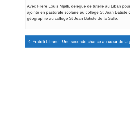
Avec Frère Louis Mjalli, délégué de tutelle au Liban pou
ajointe en pastorale scolaire au collège St Jean Batiste 
géographie au collège St Jean Batiste de la Salle.
Navigation
Fratelli Libano : Une seconde chance au cœur de la 
de
l’article