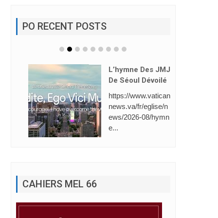
PO RECENT POSTS
L’hymne Des JMJ
De Séoul Dévoilé
https://www.vatican
news.va/fr/eglise/n
ews/2026-08/hymn
e...
CAHIERS MEL 66