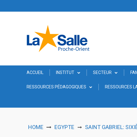
Skip
to
content
ACCUEIL
INSTITUT
SECTEUR
FA
RESSOURCES PÉDAGOGIQUES
RESSOURCES LA
HOME
EGYPTE
SAINT GABRIEL: SIX
➞