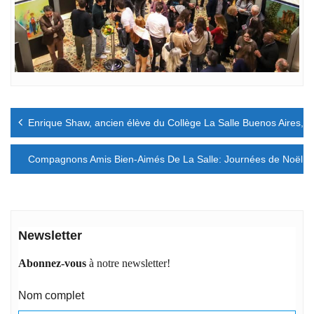
Navigation
Enrique Shaw, ancien élève du Collège La Salle Buenos Aires, se
de
l’article
Compagnons Amis Bien-Aimés De La Salle: Journées de Noël.
Newsletter
Abonnez-vous
à notre newsletter!
Nom complet