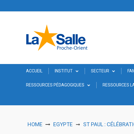
Skip
to
content
ACCUEIL
INSTITUT
SECTEUR
FA
RESSOURCES PÉDAGOGIQUES
RESSOURCES LA
HOME
EGYPTE
ST PAUL : CÉLÉBRAT
➞