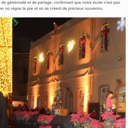
it de générosité et de partage, confirmant que notre école n’est pas
er où règne la joie et où se créent de précieux souvenirs.