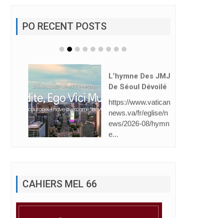
PO RECENT POSTS
L’hymne Des JMJ
De Séoul Dévoilé
https://www.vatican
news.va/fr/eglise/n
ews/2026-08/hymn
e...
CAHIERS MEL 66