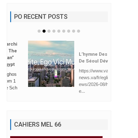
PO RECENT POSTS
L’hymne Des JMJ
De Séoul Dévoilé
https://www.vatican
news.va/fr/eglise/n
ews/2026-08/hymn
e...
CAHIERS MEL 66