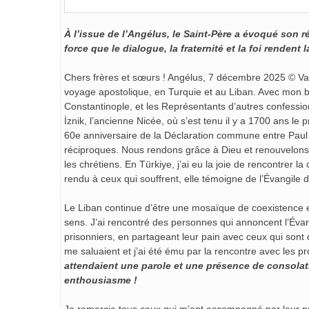
À l’issue de l’Angélus, le Saint-Père a évoqué son 
force que le dialogue, la fraternité et la foi rendent 
Chers frères et sœurs ! Angélus, 7 décembre 2025 © Vat
voyage apostolique, en Turquie et au Liban. Avec mon
Constantinople, et les Représentants d’autres confess
İznik, l’ancienne Nicée, où s’est tenu il y a 1700 ans 
60e anniversaire de la Déclaration commune entre Paul 
réciproques. Nous rendons grâce à Dieu et renouvelons 
les chrétiens. En Türkiye, j’ai eu la joie de rencontrer l
rendu à ceux qui souffrent, elle témoigne de l’Évangile 
Le Liban continue d’être une mosaïque de coexistence e
sens. J’ai rencontré des personnes qui annoncent l’Évan
prisonniers, en partageant leur pain avec ceux qui sont d
me saluaient et j’ai été ému par la rencontre avec les p
attendaient une parole et une présence de consolatio
enthousiasme !