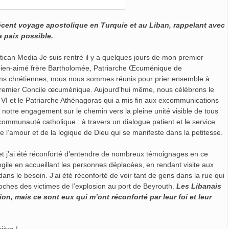
récent voyage apostolique en Turquie et au Liban, rappelant avec
la paix possible.
ican Media Je suis rentré il y a quelques jours de mon premier
 bien-aimé frère Bartholomée, Patriarche Œcuménique de
ions chrétiennes, nous nous sommes réunis pour prier ensemble à
le premier Concile œcuménique. Aujourd’hui même, nous célébrons le
VI et le Patriarche Athénagoras qui a mis fin aux excommunications
notre engagement sur le chemin vers la pleine unité visible de tous
a communauté catholique : à travers un dialogue patient et le service
de l’amour et de la logique de Dieu qui se manifeste dans la petitesse.
t j’ai été réconforté d’entendre de nombreux témoignages en ce
gile en accueillant les personnes déplacées, en rendant visite aux
ans le besoin. J’ai été réconforté de voir tant de gens dans la rue qui
roches des victimes de l’explosion au port de Beyrouth.
Les Libanais
n, mais ce sont eux qui m’ont réconforté par leur foi et leur