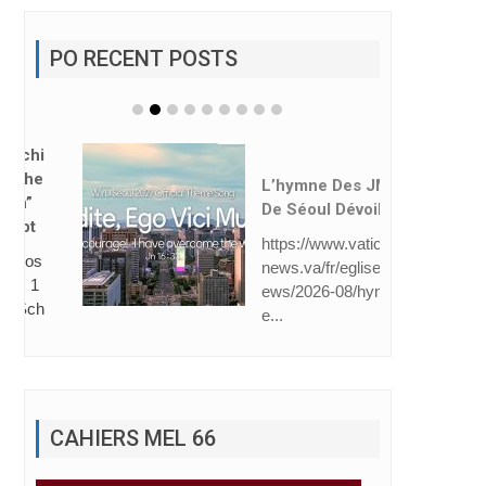
PO RECENT POSTS
L’hymne Des JMJ
De Séoul Dévoilé
https://www.vatican
news.va/fr/eglise/n
ews/2026-08/hymn
e...
CAHIERS MEL 66