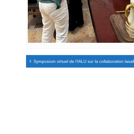
Navigation
Symposium virtuel de l’IALU sur la collaboration lasall
de
l’article