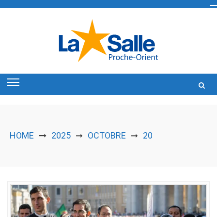
Skip
to
content
HOME
2025
OCTOBRE
20
➞
➞