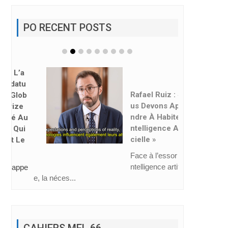
PO RECENT POSTS
Rafael Ruiz : « No
Us Devons Appre
Ndre À Habiter L’i
Ntelligence Artifi
Cielle »
Face à l’essor de l’i
ntelligence artificiell
e, la néces...
CAHIERS MEL 66