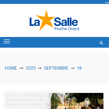
Skip
to
content
HOME
2025
SEPTEMBRE
16
➞
➞