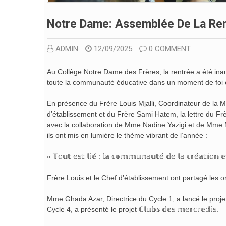
Notre Dame: Assemblée De La Re
ADMIN
12/09/2025
0 COMMENT
Au Collège Notre Dame des Frères, la rentrée
a été in
toute la communauté éducative dans un moment de foi e
En présence du Frère Louis Mjalli, Coordinateur de la 
d’établissement et du Frère Sami Hatem, la lettre du Frè
avec la collaboration de Mme Nadine Yazigi et de Mme M
ils ont mis en lumière le thème vibrant de l’année :
« 𝕋𝕠𝕦𝕥 𝕖𝕤𝕥 𝕝𝕚𝕖́ : 𝕝𝕒 𝕔𝕠𝕞𝕞𝕦𝕟𝕒𝕦𝕥𝕖́ 𝕕𝕖 𝕝𝕒 𝕔𝕣𝕖́𝕒𝕥𝕚𝕠𝕟 𝕖𝕥
Frère Louis et le Chef d’établissement ont partagé les or
Mme Ghada Azar, Directrice du Cycle 1, a lancé le projet 𝕊𝕖
Cycle 4, a présenté le projet ℂ𝕝𝕦𝕓𝕤 𝕕𝕖𝕤 𝕞𝕖𝕣𝕔𝕣𝕖𝕕𝕚𝕤.