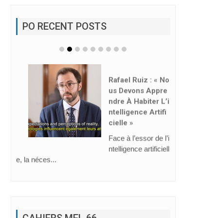
PO RECENT POSTS
Rafael Ruiz : « No
Us Devons Appre
Ndre À Habiter L’i
Ntelligence Artifi
Cielle »
Face à l’essor de l’i
ntelligence artificiell
e, la néces...
CAHIERS MEL 66