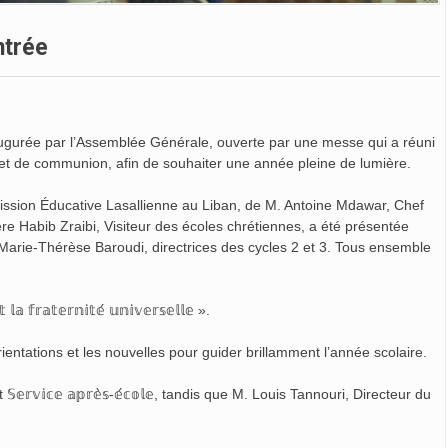
ntrée
augurée par l’Assemblée Générale, ouverte par une messe qui a réuni
t de communion, afin de souhaiter une année pleine de lumière.
Mission Éducative Lasallienne au Liban, de M. Antoine Mdawar, Chef
re Habib Zraibi, Visiteur des écoles chrétiennes, a été présentée
arie-Thérèse Baroudi, directrices des cycles 2 et 3. Tous ensemble
 𝕝𝕒 𝕗𝕣𝕒𝕥𝕖𝕣𝕟𝕚𝕥𝕖́ 𝕦𝕟𝕚𝕧𝕖𝕣𝕤𝕖𝕝𝕝𝕖 ».
ientations et les nouvelles pour guider brillamment l’année scolaire.
𝕧𝕚𝕔𝕖 𝕒𝕡𝕣𝕖̀𝕤-𝕖́𝕔𝕠𝕝𝕖, tandis que M. Louis Tannouri, Directeur du