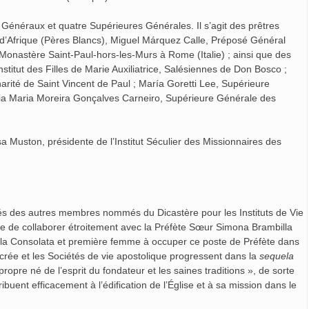
énéraux et quatre Supérieures Générales. Il s’agit des prêtres
d’Afrique (Pères Blancs), Miguel Márquez Calle, Préposé Général
onastère Saint-Paul-hors-les-Murs à Rome (Italie) ; ainsi que des
stitut des Filles de Marie Auxiliatrice, Salésiennes de Don Bosco ;
arité de Saint Vincent de Paul ; María Goretti Lee, Supérieure
ilia Maria Moreira Gonçalves Carneiro, Supérieure Générale des
a Muston, présidente de l’Institut Séculier des Missionnaires des
tés des autres membres nommés du Dicastère pour les Instituts de Vie
lle de collaborer étroitement avec la Préfète Sœur Simona Brambilla
la Consolata et première femme à occuper ce poste de Préfète dans
sacrée et les Sociétés de vie apostolique progressent dans la
sequela
ropre né de l’esprit du fondateur et les saines traditions », de sorte
ribuent efficacement à l’édification de l’Église et à sa mission dans le