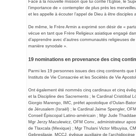
Face à la nouvelle mission que lui confie l’Église, le S
l’importance de « contempler de plus près les merveilleux 
et les appelle à écouter l’appel de Dieu à être disciples 
De même, le Frère Armin a exprimé son désir de « parta
vécue en tant que Frère Religieux asiatique engagé dans 
d’apprendre avec d’autres communautés religieuses de
manière synodale ».
19 nominations en provenance des cinq conti
Parmi les 19 personnes issues des cinq continents qu
Instituts de Vie Consacrée et les Sociétés de Vie Apostol
Ont également été nommés cinq cardinaux et cinq évêques
et la Discipline des Sacrements ; le Cardinal Cristóba
Giorgio Marengo, IMC, préfet apostolique d’Oulan-Bator (
de Jérusalem (Israël) ; le Cardinal Jaime Spengler, OF
Conseil Épiscopal Latino-américain ; Mgr Jude Thadda
Mgr Jerzy Maculewicz, OFM Conv., administrateur apost
de Tlaxcala (Mexique) ; Mgr Thulani Victor Mbuyisa, C
Gebresilasie, MCCJ, évêque auxiliaire de l’archidiocèse