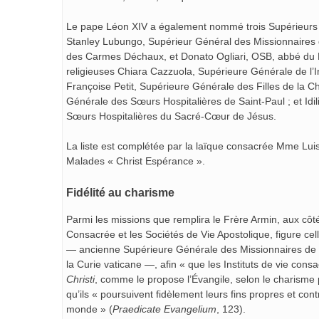
Le pape Léon XIV a également nommé trois Supérieurs G
Stanley Lubungo, Supérieur Général des Missionnaires 
des Carmes Déchaux, et Donato Ogliari, OSB, abbé du M
religieuses Chiara Cazzuola, Supérieure Générale de l’In
Françoise Petit, Supérieure Générale des Filles de la Ch
Générale des Sœurs Hospitalières de Saint-Paul ; et Id
Sœurs Hospitalières du Sacré-Cœur de Jésus.
La liste est complétée par la laïque consacrée Mme Luis
Malades « Christ Espérance ».
Fidélité au charisme
Parmi les missions que remplira le Frère Armin, aux cô
Consacrée et les Sociétés de Vie Apostolique, figure ce
— ancienne Supérieure Générale des Missionnaires de 
la Curie vaticane —, afin « que les Instituts de vie con
Christi
, comme le propose l’Évangile, selon le charisme p
qu’ils « poursuivent fidèlement leurs fins propres et cont
monde » (
Praedicate Evangelium
, 123).