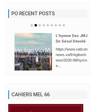
PO RECENT POSTS
L’hymne Des JMJ
De Séoul Dévoilé
https://www.vatican
news.va/fr/eglise/n
ews/2026-08/hymn
e...
CAHIERS MEL 66