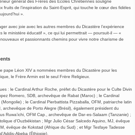
upérieur général des Frères des Écoles Chrétiennes souligne
fruits de l’inspiration du Saint-Esprit, qui touche le cœur des fidèles
aujourd’hui ».
ger avec joie avec les autres membres du Dicastère l’expérience
le ministère éducatif », ce qui lui permettrait — poursuit-il — «
 nouveaux et passionnants chemins pour vivre notre charisme de
nents
e le pape Léon XIV a nommées membres du Dicastère pour les
ique, le Frère Armin est le seul Frère Religieux.
 : le Cardinal Arthur Roche, préfet du Dicastère pour le Culte Divin
l López Romero, SDB, archevêque de Rabat (Maroc) ; le Cardinal
Mongolie) ; le Cardinal Pierbattista Pizzaballa, OFM, patriarche latin
M, archevêque de Porto Alegre (Brésil), également président du
eus Ruwa’ichi, OFM Cap., archevêque de Dar-es-Salaam (Tanzanie) ;
olique d’Ouzbékistan ; Mgr Julio César Salcedo Aquino, MJ, évêque
MM, évêque de Kokstad (Afrique du Sud) ; et Mgr Tesfaye Tadesse
 d’Addis-Abeba (Éthiopie).