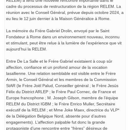
RELEM) a tenu une nouvelle rencontre importante dans le
cadre du processus de restructuration de la région RELEM. La
réunion avec le Conseil Général, prévue depuis octobre 2024, a
eu lieu le 12 juin dernier à la Maison Généralice à Rome.
La mémoire du Frère Gabriel Drolin, envoyé par le Saint
Fondateur à Rome dans un environnement nouveau, inconnu
et stimulant, peut être relue à la lumière de l’expérience que vit
aujourd’hui la RELEM.
Entre De La Salle et le Frère Gabriel existaient à coup sûr
affection, confiance et un profond amour de la vocation
lasallienne. Une relation semblable est visible entre le Frère
Armin, le Conseil Général et les membres de la Commission
StAR (le Frère Joël Palud, Conseiller général ; le Frère Jesús
Félix du District ARLEP ; le Frère Paul Cornec, de France et
Europe francophone ; M. Joseph Gilson, membre de l’équipe
RELEM du District IGBM ; le Frère Enrico Muller, Secrétaire
exécutif de la RELEM ; et Mme Joke Maex, directrice du VLP*
de la Délégation Belgique Nord, absente pour d’autres
engagements). L’affection palpable fut donc la grande
protagoniste d’une rencontre entre “frères” désireux de