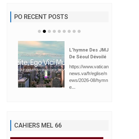
PO RECENT POSTS
L’hymne Des JMJ
De Séoul Dévoilé
https://www.vatican
news.va/fr/eglise/n
ews/2026-08/hymn
e...
CAHIERS MEL 66