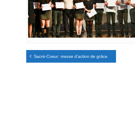
Navigation
Sacré-Coeur: messe d’action de grâce.
de
l’article